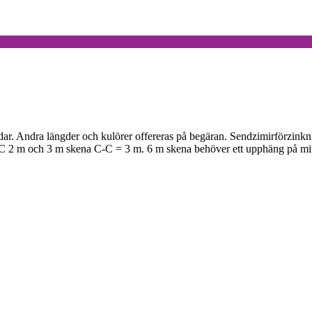
ar. Andra längder och kulörer offereras på begäran. Sendzimirförzinkni
2 m och 3 m skena C-C = 3 m. 6 m skena behöver ett upphäng på mitte