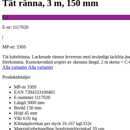
Tät ränna, 3 m, 150 mm
C2
E-nr: 1117020
|
MP-nr: 330S
Tät kabelränna. Lackerade rännor levereras med invändigt lackfria änd
förekomma. Konsolavstånd avgörs av skenans längd. 2 m skena = C-C 
Alla varianter
Alla varianter
Produktdetaljer
MP-nr
330S
EAN
7394333100401
E-nummer
1117020
Längd
3000 mm
Bredd
150 mm
Höjd
45 mm
Vikt
6.01 kg
Klimatpåverkan per styck
16.167 kgCO2e
Material/ytbehandling
Sendzimirförzinkad 20 µm