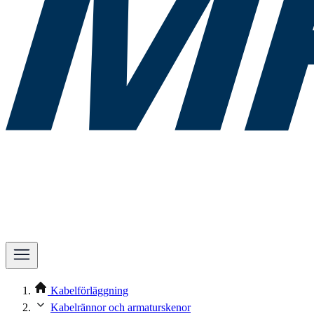
Kabelförläggning
Kabelrännor och armaturskenor