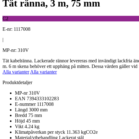
Tät ränna, 3 m, 75 mm
C2
E-nr: 1117008
|
MP-nr: 310V
Tät kabelränna. Lackerade rännor levereras med invändigt lackfria ä
m. 6 m skena behöver ett upphäng på mitten. Dessa värden gäller vid 
Alla varianter
Alla varianter
Produktdetaljer
MP-nr
310V
EAN
7394333102283
E-nummer
1117008
Längd
3000 mm
Bredd
75 mm
Höjd
45 mm
Vikt
4.24 kg
Klimatpåverkan per styck
11.363 kgCO2e
Material/ytbehandling
Lackerat stål