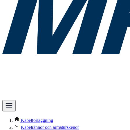
Kabelförläggning
Kabelrännor och armaturskenor