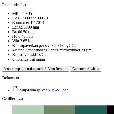
Produktdetaljer
MP-nr
390S
EAN
7394333100081
E-nummer
1117013
Längd
3000 mm
Bredd
50 mm
Höjd
45 mm
Vikt
3.65 kg
Klimatpåverkan per styck
9.818 kgCO2e
Material/ytbehandling
Sendzimirförzinkad 20 µm
Korrosivitetsklass
C2
Utförande
Tät ränna
Visa komplett produktdata
Visa färre
Generera datablad
Dokument
Miljofakta galvat S_sv-SE.pdf
Certifieringar