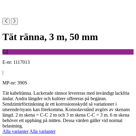
Tät ränna, 3 m, 50 mm
C2
E-nr: 1117013
|
MP-nr: 390S
Tät kabelränna. Lackerade rännor levereras med invändigt lackfria
ändar. Andra längder och kulörer offereras på begäran.
Sendzimirförzinkning är ett korrosionsskydd så variationer i
utseende/nyans kan förekomma. Konsolavstånd avgörs av skenans
längd. 2 m skena = C-C 2 m och 3 m skena C-C = 3 m. 6 m skena
behöver ett upphäng på mitten. Dessa värden gäller vid normal
belastning.
Alla varianter
Alla varianter