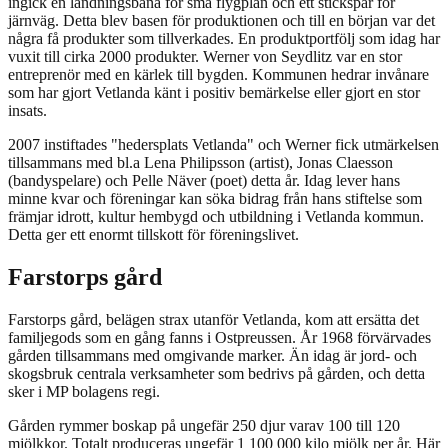
ingick en landningsbana för små flygplan och ett stickspår för
järnväg. Detta blev basen för produktionen och till en början var det
några få produkter som tillverkades. En produktportfölj som idag har
vuxit till cirka 2000 produkter. Werner von Seydlitz var en stor
entreprenör med en kärlek till bygden. Kommunen hedrar invånare
som har gjort Vetlanda känt i positiv bemärkelse eller gjort en stor
insats.
2007 instiftades "hedersplats Vetlanda" och Werner fick utmärkelsen
tillsammans med bl.a Lena Philipsson (artist), Jonas Claesson
(bandyspelare) och Pelle Näver (poet) detta år. Idag lever hans
minne kvar och föreningar kan söka bidrag från hans stiftelse som
främjar idrott, kultur hembygd och utbildning i Vetlanda kommun.
Detta ger ett enormt tillskott för föreningslivet.
Farstorps gård
Farstorps gård, belägen strax utanför Vetlanda, kom att ersätta det
familjegods som en gång fanns i Ostpreussen. År 1968 förvärvades
gården tillsammans med omgivande marker. Än idag är jord- och
skogsbruk centrala verksamheter som bedrivs på gården, och detta
sker i MP bolagens regi.
Gården rymmer boskap på ungefär 250 djur varav 100 till 120
mjölkkor. Totalt produceras ungefär 1 100 000 kilo mjölk per år. Här