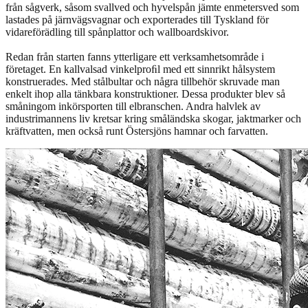
från sågverk, såsom svallved och hyvelspån jämte enmetersved som
lastades på järnvägsvagnar och exporterades till Tyskland för
vidareförädling till spånplattor och wallboardskivor.
Redan från starten fanns ytterligare ett verksamhetsområde i
företaget. En kallvalsad vinkelproﬁl med ett sinnrikt hålsystem
konstruerades. Med stålbultar och några tillbehör skruvade man
enkelt ihop alla tänkbara konstruktioner. Dessa produkter blev så
småningom inkörsporten till elbranschen. Andra halvlek av
industrimannens liv kretsar kring småländska skogar, jaktmarker och
kräftvatten, men också runt Östersjöns hamnar och farvatten.