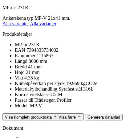
MP-nr: 231R
Ankarskena typ MP-V 21x41 mm.
Alla varianter
Alla varianter
Produktdetaljer
MP-nr
231R
EAN
7394333734002
E-nummer
1115867
Längd
3000 mm
Bredd
41 mm
Höjd
21 mm
Vikt
4.35 kg
Klimatpåverkan per styck
19.969 kgCO2e
Material/ytbehandling
Syrafast stål 316L
Korrosivitetsklass
C5-M
Passar till
Trådstegar, Profiler
Modell
MP-V
Visa komplett produktdata
Visa färre
Generera datablad
Dokument