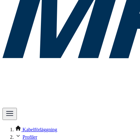
Kabelförläggning
Profiler