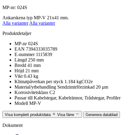
MP-nr: 024S
Ankarskena typ MP-V 21x41 mm.
Alla varianter
Alla varianter
Produktdetaljer
MP-nr
024S
EAN
7394333035789
E-nummer
1115839
Längd
250 mm
Bredd
41 mm
Höjd
21 mm
Vikt
0.43 kg
Klimatpåverkan per styck
1.184 kgCO2e
Material/ytbehandling
Sendzimirförzinkad 20 µm
Korrosivitetsklass
C2
Passar till
Kabelstegar, Kabelrännor, Trådstegar, Profiler
Modell
MP-V
Visa komplett produktdata
Visa färre
Generera datablad
Dokument