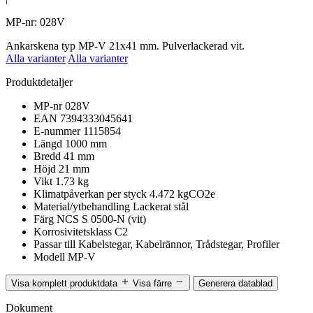
MP-nr: 028V
Ankarskena typ MP-V 21x41 mm. Pulverlackerad vit.
Alla varianter
Alla varianter
Produktdetaljer
MP-nr
028V
EAN
7394333045641
E-nummer
1115854
Längd
1000 mm
Bredd
41 mm
Höjd
21 mm
Vikt
1.73 kg
Klimatpåverkan per styck
4.472 kgCO2e
Material/ytbehandling
Lackerat stål
Färg
NCS S 0500-N (vit)
Korrosivitetsklass
C2
Passar till
Kabelstegar, Kabelrännor, Trådstegar, Profiler
Modell
MP-V
Visa komplett produktdata
Visa färre
Generera datablad
Dokument