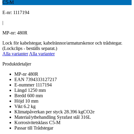
C5-M
E-nr: 1117194
|
MP-nr: 480R
Lock för kabelstegar, kabelrännor/armaturskenor och trådstegar.
(Lockclips - beställs separat.)
Alla varianter
Alla varianter
Produktdetaljer
MP-nr
480R
EAN
7394333127217
E-nummer
1117194
Längd
1250 mm
Bredd
600 mm
Höjd
10 mm
Vikt
6.2 kg
Klimatpåverkan per styck
28.396 kgCO2e
Material/ytbehandling
Syrafast stål 316L
Korrosivitetsklass
C5-M
Passar till
Trådstegar