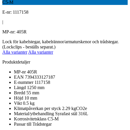
C5-M
E-nr: 1117158
|
MP-nr: 405R
Lock för kabelstegar, kabelrännor/armaturskenor och trådstegar.
(Lockclips - beställs separat.)
Alla varianter
Alla varianter
Produktdetaljer
MP-nr
405R
EAN
7394333127187
E-nummer
1117158
Längd
1250 mm
Bredd
55 mm
Höjd
10 mm
Vikt
0.5 kg
Klimatpåverkan per styck
2.29 kgCO2e
Material/ytbehandling
Syrafast stål 316L
Korrosivitetsklass
C5-M
Passar till
Trådstegar