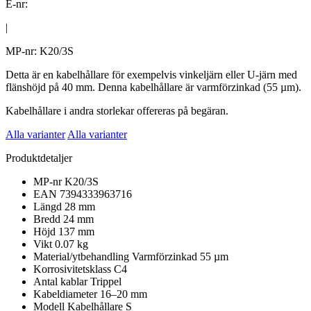
E-nr:
|
MP-nr: K20/3S
Detta är en kabelhållare för exempelvis vinkeljärn eller U-järn med
flänshöjd på 40 mm. Denna kabelhållare är varmförzinkad (55 µm).
Kabelhållare i andra storlekar offereras på begäran.
Alla varianter
Alla varianter
Produktdetaljer
MP-nr
K20/3S
EAN
7394333963716
Längd
28 mm
Bredd
24 mm
Höjd
137 mm
Vikt
0.07 kg
Material/ytbehandling
Varmförzinkad 55 µm
Korrosivitetsklass
C4
Antal kablar
Trippel
Kabeldiameter
16–20 mm
Modell
Kabelhållare S