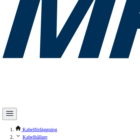
Kabelförläggning
Kabelhållare