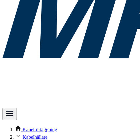
Kabelförläggning
Kabelhållare