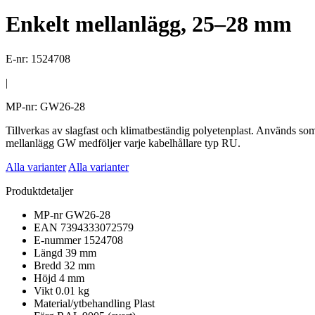
Enkelt mellanlägg, 25–28 mm
E-nr: 1524708
|
MP-nr: GW26-28
Tillverkas av slagfast och klimatbeständig polyetenplast. Används so
mellanlägg GW medföljer varje kabelhållare typ RU.
Alla varianter
Alla varianter
Produktdetaljer
MP-nr
GW26-28
EAN
7394333072579
E-nummer
1524708
Längd
39 mm
Bredd
32 mm
Höjd
4 mm
Vikt
0.01 kg
Material/ytbehandling
Plast