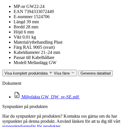
MP-nr
GW22-24
EAN
7394333072449
E-nummer
1524706
Längd
39 mm
Bredd
28 mm
Höjd
6 mm
Vikt
0.01 kg
Material/ytbehandling
Plast
Färg
RAL 9005 (svart)
Kabeldiameter
21–24 mm
Passar till
Kabelhållare
Modell
Mellanlägg GW
Visa komplett produktdata
Visa färre
Generera datablad
Dokument
Miljofakta GW_DW_sv-SE.pdf
Synpunkter på produkten
Har du synpunkter på produkten? Kontakta oss gärna om du har
synpunkter på denna produkt. Använd länken för att ta dig till vårt
synpunktsformulär för produkter
.