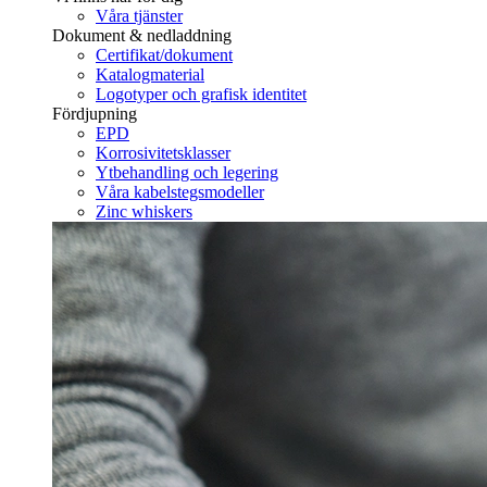
Våra tjänster
Dokument & nedladdning
Certifikat/dokument
Katalogmaterial
Logotyper och grafisk identitet
Fördjupning
EPD
Korrosivitetsklasser
Ytbehandling och legering
Våra kabelstegsmodeller
Zinc whiskers