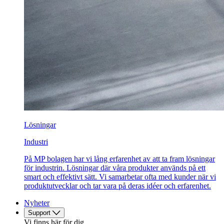
Lösningar
Industri
På MP bolagen har vi lång erfarenhet av att ta fram lösningar
för industrin. Lösningar där våra produkter används på ett
smart och effektivt sätt. Vi samarbetar ofta med kunder när vi
produktutvecklar och tar vara på deras idéer och erfarenhet.
Nyheter
Support
Vi finns här för dig