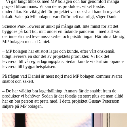
– Vi går långt tillbaks med MP bolagen och har genomfört många
projekt tillsammans. Vi kan deras produkter, vilket förstås
underlättar. En viktig del för projektet var också att handla mycket
lokalt. Valet på MP bolagen var därför helt naturligt, säger Daniel.
Science Park Towers är unikt på många sätt. Inte minst för att det
byggdes på kort tid, mitt under en rådande pandemi – med allt vad
det innebär med leveranssäkerhet och prisökningar. Här utmärkte sig
MP bolagen menar Daniel.
– MP bolagen har ett stort lager och kunde, efter vårt önskemål,
tidigt leverera en stor del av projektets produkter. Vi fick det
levererat till vår egna lagringsplats. Sedan kunde vi därifrån löpande
leverera till byggarbetsplatsen.
På frågan vad Daniel är mest nöjd med MP bolagen kommer svaret
snabbt och säkert.
– De har väldigt bra lagerhållning. Annars får de snabbt fram de
produkter vi behöver. Sedan är det förstås ett stort plus att man alltid
har en bra person att prata med. I detta projektet Gustav Petersson,
säljare på MP bolagen.