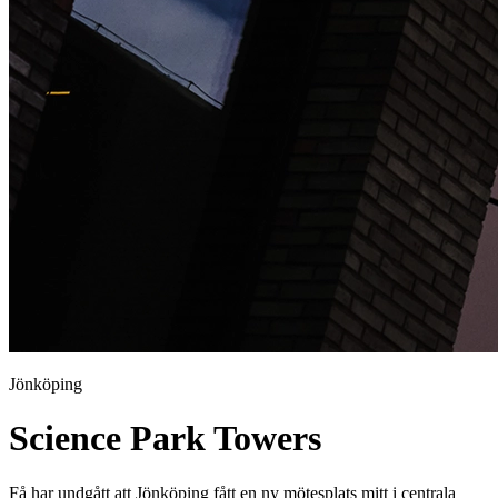
Jönköping
Science Park Towers
Få har undgått att Jönköping fått en ny mötesplats mitt i centrala