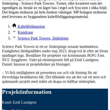
Jönköping - Science Park Towers. Tornet, eller kvarteret som det
egentligen är, består av en lägre bas i tegel och fyra torn i olika höjd.
Det högsta stoltserar på hela femton våningar. MP bolagen stoltserar
med leverans av byggnadens kabelförläggningsmaterial.
Kabelförläggning
Kundcase
Science Park Towers, Jönköping
Science Park Towers är ett av Jönköpings senaste landmärken.
Fastigheten färdigställdes under maj 2023, drygt två år efter att första
spadtaget togs. Beställare för projektet var kommunala JKPG Fast.
NCC byggherre. Valet på elentreprenör föll på Emil Lundgren.
Daniel Jansson är projektledare på företaget:
– Vi fick möjligheten att presentera oss och vår lösning för att
förverkliga beställarens idé. Det tilltalade oss att det var ett stort och
spännande projekt med målet att skapa en hållbar mötesplats.
Projektinformation
Kund: Emil Lundgren