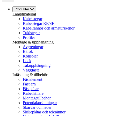
Produkter
Längdmaterial
Kabelstegar
Kabelstegar RF/SF
Kabelrännor och armaturskenor
Trådstegar
Profiler
Montage & upphängning
Avgreningar
Bärok
Konsoler
Lock
Takupphängning
Väggfäste
Infästning & tillbehör
Fästelement
Fästjärn
Fästplåtar
Kabelhållare
Montagetillbehör
Potentialanslutningar
Skarvar och leder
Skiljeplåtar och telerännor