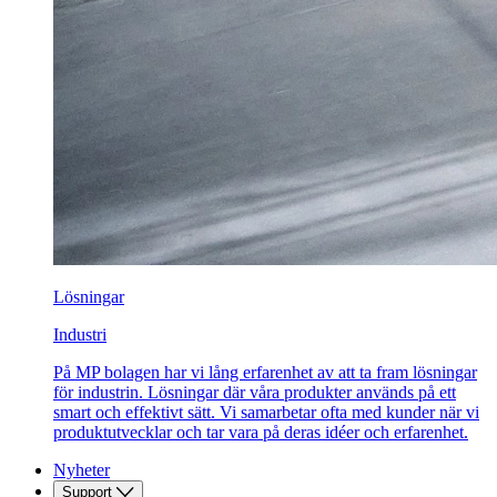
Lösningar
Industri
På MP bolagen har vi lång erfarenhet av att ta fram lösningar
för industrin. Lösningar där våra produkter används på ett
smart och effektivt sätt. Vi samarbetar ofta med kunder när vi
produktutvecklar och tar vara på deras idéer och erfarenhet.
Nyheter
Support