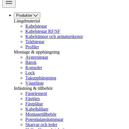
Produkter
Längdmaterial
Kabelstegar
Kabelstegar RF/SF
Kabelrännor och armaturskenor
Trådstegar
Profiler
Montage & upphängning
Avgreningar
Bärok
Konsoler
Lock
Takupphängning
Väggfäste
Infästning & tillbehör
Fästelement
Fästjärn
Fästplåtar
Kabelhållare
Montagetillbehör
Potentialanslutningar
Skarvar och leder