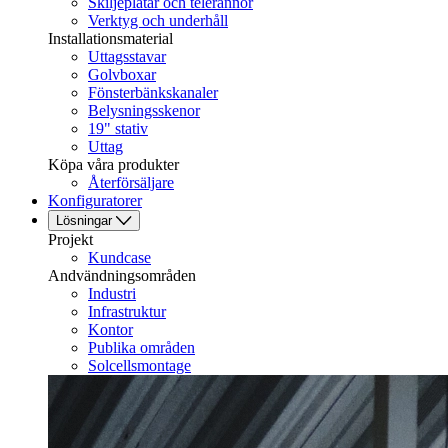
Skiljeplåtar och telerännor
Verktyg och underhåll
Installationsmaterial
Uttagsstavar
Golvboxar
Fönsterbänkskanaler
Belysningsskenor
19" stativ
Uttag
Köpa våra produkter
Återförsäljare
Konfiguratorer
Lösningar
Projekt
Kundcase
Andvändningsområden
Industri
Infrastruktur
Kontor
Publika områden
Solcellsmontage