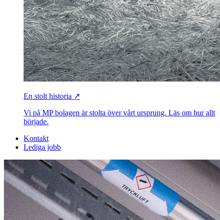
En stolt historia ↗
Vi på MP bolagen är stolta över vårt ursprung. Läs om hur allt
började.
Kontakt
Lediga jobb