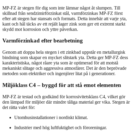
MP-FZ är stegen för dig som inte lämnar något åt slumpen. Till
skillnad från sendzimirförzinkat stål, varmförzinkas MP-FZ först
efter att stegen har stansats och formats. Detta innebär att varje yta,
kant och hål täcks av ett rejält lager zink som ger ett extremt starkt
skydd mot korrosion och yttre påverkan.
Varmförzinkad efter bearbetning
Genom att doppa hela stegen i ett zinkbad uppstår en metallurgisk
bindning som skapar en mycket slitstark yta. Detta ger MP-FZ dess
karakteristiska, något råare yta som är optimerad för att motstå
mekaniskt slitage och aggressiva atmosfärer. Det är den beprövade
metoden som elektriker och ingenjörer litat på i generationer.
Miljöklass C4 – byggd för att stå emot elementen
MP-FZ är testad och godkänd för korrosivitetsklass C4, vilket gör
den lämpad för miljöer där mindre tåliga material ger vika. Stegen är
det rätta valet för:
Utomhusinstallationer i nordiskt klimat.
Industrier med hög luftfuktighet och föroreningar.