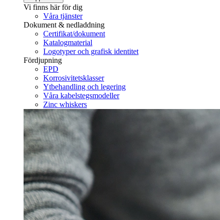
Vi finns här för dig
Våra tjänster
Dokument & nedladdning
Certifikat/dokument
Katalogmaterial
Logotyper och grafisk identitet
Fördjupning
EPD
Korrosivitetsklasser
Ytbehandling och legering
Våra kabelstegsmodeller
Zinc whiskers