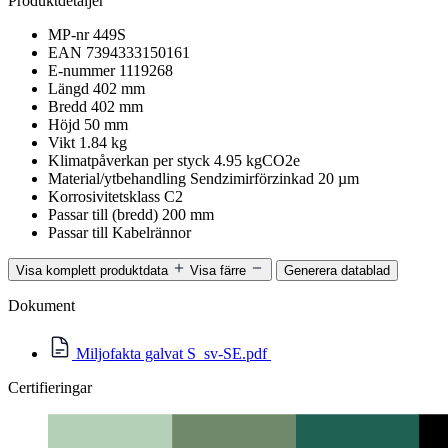
Produktdetaljer
MP-nr
449S
EAN
7394333150161
E-nummer
1119268
Längd
402 mm
Bredd
402 mm
Höjd
50 mm
Vikt
1.84 kg
Klimatpåverkan per styck
4.95 kgCO2e
Material/ytbehandling
Sendzimirförzinkad 20 µm
Korrosivitetsklass
C2
Passar till (bredd)
200 mm
Passar till
Kabelrännor
Visa komplett produktdata
Visa färre
Generera datablad
Dokument
Miljofakta galvat S_sv-SE.pdf
Certifieringar