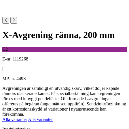
X-Avgrening ränna, 200 mm
C2
E-nr: 1119268
|
MP-nr: 449S
Avgreningen är samtidigt en utvändig skarv, vilket döljer kapade
rännors olackerade kanter. På specialbeställning kan avgreningen
förses med inbyggt pendelfäste. Olikformade L-avgreningar
offereras på begäran (ange mått sett uppifrån). Sendzimirförzinkning
är ett korrosionsskydd så variationer i nyans/utseende kan
förekomma.
Alla varianter
Alla varianter