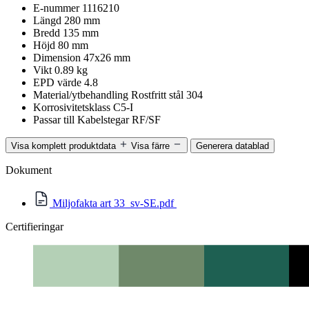
E-nummer
1116210
Längd
280 mm
Bredd
135 mm
Höjd
80 mm
Dimension
47x26 mm
Vikt
0.89 kg
EPD värde
4.8
Material/ytbehandling
Rostfritt stål 304
Korrosivitetsklass
C5-I
Passar till
Kabelstegar RF/SF
Visa komplett produktdata
Visa färre
Generera datablad
Dokument
Miljofakta art 33_sv-SE.pdf
Certifieringar