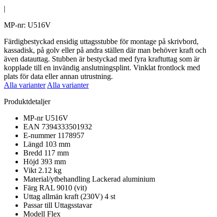
|
MP-nr: U516V
Färdigbestyckad ensidig uttagsstubbe för montage på skrivbord,
kassadisk, på golv eller på andra ställen där man behöver kraft och
även datauttag. Stubben är bestyckad med fyra kraftuttag som är
kopplade till en invändig anslutningsplint. Vinklat frontlock med
plats för data eller annan utrustning.
Alla varianter
Alla varianter
Produktdetaljer
MP-nr
U516V
EAN
7394333501932
E-nummer
1178957
Längd
103 mm
Bredd
117 mm
Höjd
393 mm
Vikt
2.12 kg
Material/ytbehandling
Lackerad aluminium
Färg
RAL 9010 (vit)
Uttag allmän kraft (230V)
4 st
Passar till
Uttagsstavar
Modell
Flex