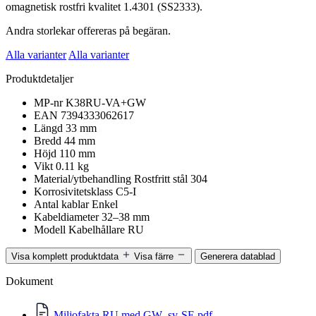
omagnetisk rostfri kvalitet 1.4301 (SS2333).
Andra storlekar offereras på begäran.
Alla varianter
Alla varianter
Produktdetaljer
MP-nr
K38RU-VA+GW
EAN
7394333062617
Längd
33 mm
Bredd
44 mm
Höjd
110 mm
Vikt
0.11 kg
Material/ytbehandling
Rostfritt stål 304
Korrosivitetsklass
C5-I
Antal kablar
Enkel
Kabeldiameter
32–38 mm
Modell
Kabelhållare RU
Visa komplett produktdata
Visa färre
Generera datablad
Dokument
Miljofakta RU med GW_sv-SE.pdf