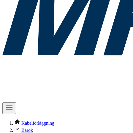
Kabelförläggning
Bärok