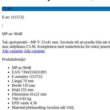
C5-M
E-nr: 1115722
|
MP-nr: 964R
Tak-/golvpendel - MP-V 21x41 mm. Används till att pendla från tak me
max miljöklass C5-M. Komplettera med mutterbricka för enkel justeri
Alla varianter
Alla varianter
Produktdetaljer
MP-nr
964R
EAN
7394333031095
E-nummer
1115722
Längd
70 mm
Bredd
120 mm
Höjd
255 mm
Dimension
41x21 mm
Vikt
0.82 kg
EPD värde
4.58
Material/ytbehandling
Syrafast stål 316L