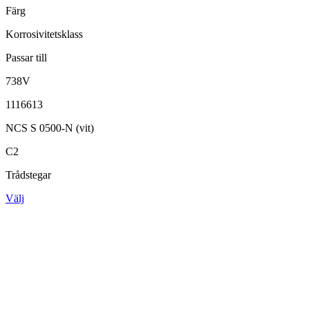
Färg
Korrosivitetsklass
Passar till
738V
1116613
NCS S 0500-N (vit)
C2
Trådstegar
Välj