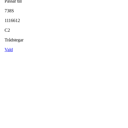
Passar till
738S
1116612
C2
Trådstegar
Vald