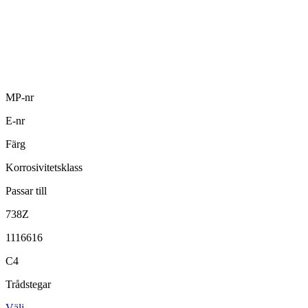
MP-nr
E-nr
Färg
Korrosivitetsklass
Passar till
738Z
1116616
C4
Trådstegar
Välj