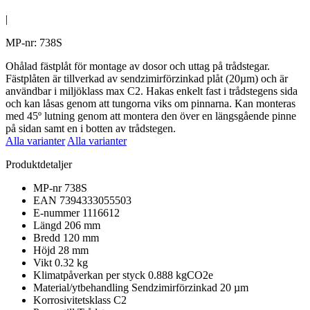
|
MP-nr: 738S
Ohålad fästplåt för montage av dosor och uttag på trådstegar.
Fästplåten är tillverkad av sendzimirförzinkad plåt (20µm) och är
användbar i miljöklass max C2. Hakas enkelt fast i trådstegens sida
och kan låsas genom att tungorna viks om pinnarna. Kan monteras
med 45º lutning genom att montera den över en längsgående pinne
på sidan samt en i botten av trådstegen.
Alla varianter
Alla varianter
Produktdetaljer
MP-nr
738S
EAN
7394333055503
E-nummer
1116612
Längd
206 mm
Bredd
120 mm
Höjd
28 mm
Vikt
0.32 kg
Klimatpåverkan per styck
0.888 kgCO2e
Material/ytbehandling
Sendzimirförzinkad 20 µm
Korrosivitetsklass
C2