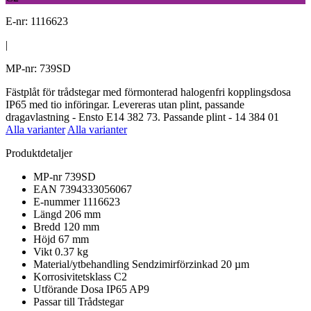
E-nr: 1116623
|
MP-nr: 739SD
Fästplåt för trådstegar med förmonterad halogenfri kopplingsdosa
IP65 med tio införingar. Levereras utan plint, passande
dragavlastning - Ensto E14 382 73. Passande plint - 14 384 01
Alla varianter
Alla varianter
Produktdetaljer
MP-nr
739SD
EAN
7394333056067
E-nummer
1116623
Längd
206 mm
Bredd
120 mm
Höjd
67 mm
Vikt
0.37 kg
Material/ytbehandling
Sendzimirförzinkad 20 µm
Korrosivitetsklass
C2
Utförande
Dosa IP65 AP9
Passar till
Trådstegar