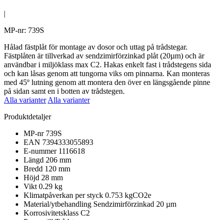
|
MP-nr: 739S
Hålad fästplåt för montage av dosor och uttag på trådstegar.
Fästplåten är tillverkad av sendzimirförzinkad plåt (20µm) och är
användbar i miljöklass max C2. Hakas enkelt fast i trådstegens sida
och kan låsas genom att tungorna viks om pinnarna. Kan monteras
med 45º lutning genom att montera den över en längsgående pinne
på sidan samt en i botten av trådstegen.
Alla varianter
Alla varianter
Produktdetaljer
MP-nr
739S
EAN
7394333055893
E-nummer
1116618
Längd
206 mm
Bredd
120 mm
Höjd
28 mm
Vikt
0.29 kg
Klimatpåverkan per styck
0.753 kgCO2e
Material/ytbehandling
Sendzimirförzinkad 20 µm
Korrosivitetsklass
C2