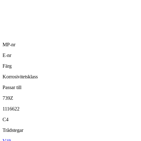
MP-nr
E-nr
Färg
Korrosivitetsklass
Passar till
739Z
1116622
C4
Trådstegar
Välj