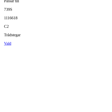
Passar till
739S
1116618
C2
Trådstegar
Vald