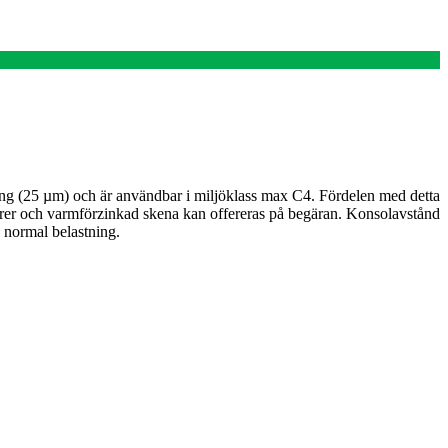
ing (25 µm) och är användbar i miljöklass max C4. Fördelen med detta
kulörer och varmförzinkad skena kan offereras på begäran. Konsolavstånd
 normal belastning.