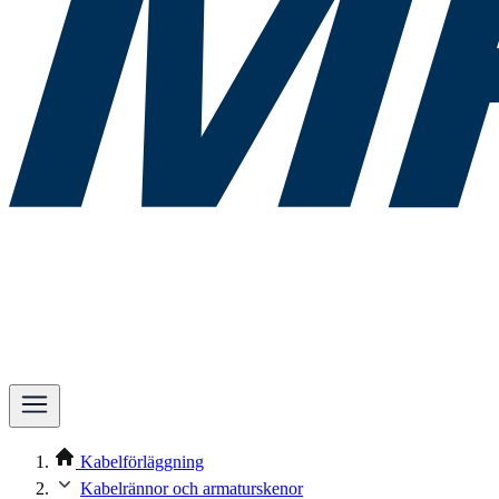
Kabelförläggning
Kabelrännor och armaturskenor