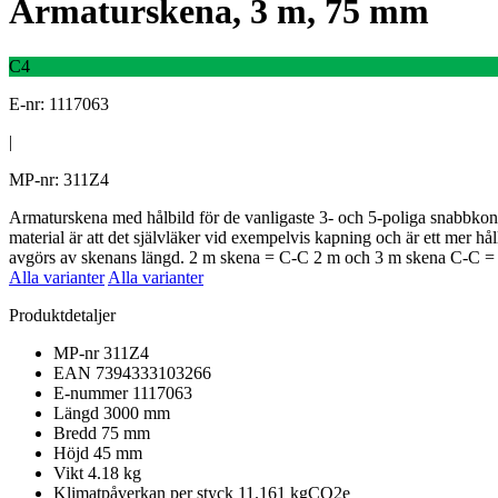
Armaturskena, 3 m, 75 mm
C4
E-nr: 1117063
|
MP-nr: 311Z4
Armaturskena med hålbild för de vanligaste 3- och 5-poliga snabbkon
material är att det självläker vid exempelvis kapning och är ett mer h
avgörs av skenans längd. 2 m skena = C-C 2 m och 3 m skena C-C = 3
Alla varianter
Alla varianter
Produktdetaljer
MP-nr
311Z4
EAN
7394333103266
E-nummer
1117063
Längd
3000 mm
Bredd
75 mm
Höjd
45 mm
Vikt
4.18 kg
Klimatpåverkan per styck
11.161 kgCO2e