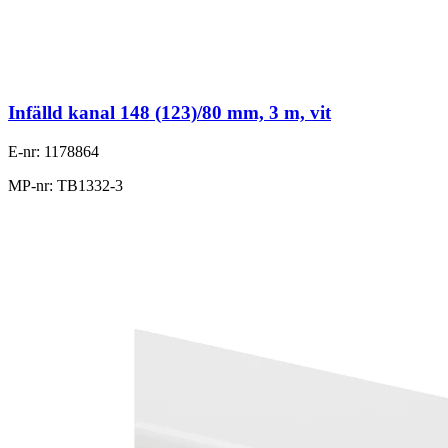
Infälld kanal 148 (123)/80 mm, 3 m, vit
E-nr: 1178864
MP-nr: TB1332-3