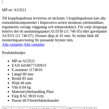
|
MP-nr: AUD21
Till kopplingsdosan levereras en täckram. I kopplingsdosan kan alla
enmodulskomponenter i Impressivo-serien monteras (strömställare,
regulatorer, envägs vägguttag och teleprodukter). För varje dosgrupp
behövs det ett anslutningspaket AUD30 (11 746 05) eller gavelpaket
AUD31 (11 746 07). Dosans djup är 45 mm. Se nedan länk till
monteringsanvisning för passande brytare mm.
Alla varianter
Alla varianter
Produktdetaljer
MP-nr
AUD21
EAN
6418677330933
E-nummer
1174616
Längd
80 mm
Bredd
85 mm
Höjd
46 mm
Vikt
0.04 kg
Material/ytbehandling
Plast
Färg
RAL 9010 (vit)
Passar till
Fönsterbänkskanaler