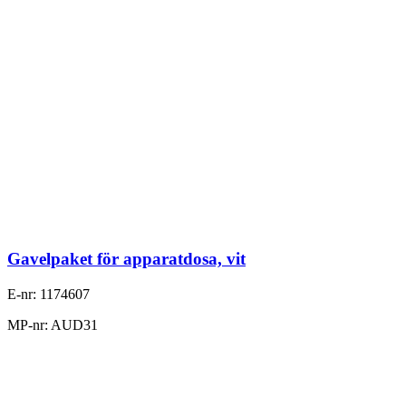
Gavelpaket för apparatdosa, vit
E-nr: 1174607
MP-nr: AUD31