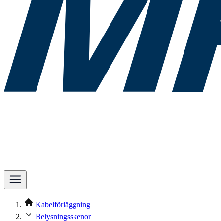
Kabelförläggning
Belysningsskenor