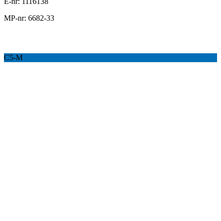
E-nr: 1116138
MP-nr: 6682-33
C5-M