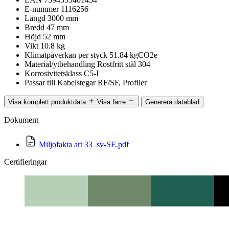
E-nummer
1116256
Längd
3000 mm
Bredd
47 mm
Höjd
52 mm
Vikt
10.8 kg
Klimatpåverkan per styck
51.84 kgCO2e
Material/ytbehandling
Rostfritt stål 304
Korrosivitetsklass
C5-I
Passar till
Kabelstegar RF/SF, Profiler
Visa komplett produktdata
Visa färre
Generera datablad
Dokument
Miljofakta art 33_sv-SE.pdf
Certifieringar