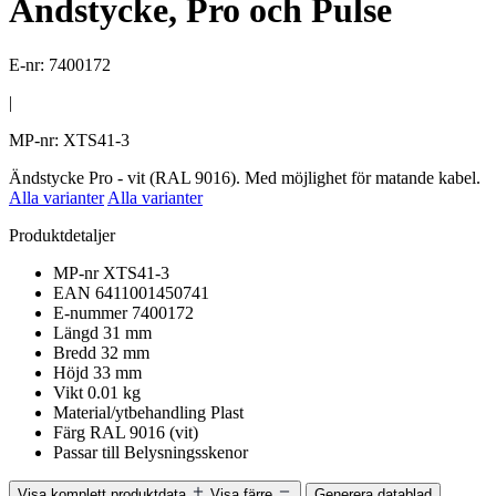
Ändstycke, Pro och Pulse
E-nr: 7400172
|
MP-nr: XTS41-3
Ändstycke Pro - vit (RAL 9016). Med möjlighet för matande kabel.
Alla varianter
Alla varianter
Produktdetaljer
MP-nr
XTS41-3
EAN
6411001450741
E-nummer
7400172
Längd
31 mm
Bredd
32 mm
Höjd
33 mm
Vikt
0.01 kg
Material/ytbehandling
Plast
Färg
RAL 9016 (vit)
Passar till
Belysningsskenor
Visa komplett produktdata
Visa färre
Generera datablad