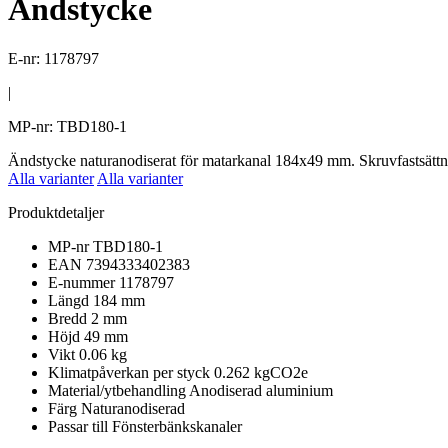
Ändstycke
E-nr: 1178797
|
MP-nr: TBD180-1
Ändstycke naturanodiserat för matarkanal 184x49 mm. Skruvfastsättni
Alla varianter
Alla varianter
Produktdetaljer
MP-nr
TBD180-1
EAN
7394333402383
E-nummer
1178797
Längd
184 mm
Bredd
2 mm
Höjd
49 mm
Vikt
0.06 kg
Klimatpåverkan per styck
0.262 kgCO2e
Material/ytbehandling
Anodiserad aluminium
Färg
Naturanodiserad
Passar till
Fönsterbänkskanaler