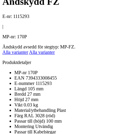
Ändskydd FZ
E-nr: 1115293
|
MP-nr: 170P
Ändskydd avsedd för stegtyp: MP-FZ.
Alla varianter
Alla varianter
Produktdetaljer
MP-nr
170P
EAN
7394333008455
E-nummer
1115293
Längd
105 mm
Bredd
27 mm
Höjd
27 mm
Vikt
0.03 kg
Material/ytbehandling
Plast
Färg
RAL 3028 (röd)
Passar till (höjd)
100 mm
Montering
Utvändig
Passar till
Kabelstegar