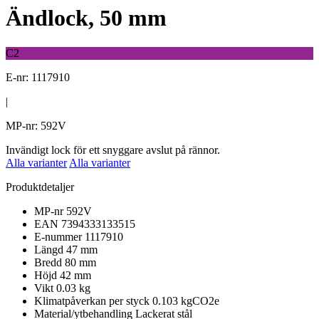
Ändlock, 50 mm
C2
E-nr: 1117910
|
MP-nr: 592V
Invändigt lock för ett snyggare avslut på rännor.
Alla varianter
Alla varianter
Produktdetaljer
MP-nr
592V
EAN
7394333133515
E-nummer
1117910
Längd
47 mm
Bredd
80 mm
Höjd
42 mm
Vikt
0.03 kg
Klimatpåverkan per styck
0.103 kgCO2e
Material/ytbehandling
Lackerat stål