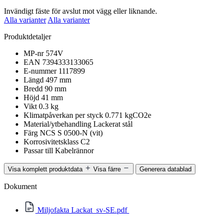
Invändigt fäste för avslut mot vägg eller liknande.
Alla varianter
Alla varianter
Produktdetaljer
MP-nr
574V
EAN
7394333133065
E-nummer
1117899
Längd
497 mm
Bredd
90 mm
Höjd
41 mm
Vikt
0.3 kg
Klimatpåverkan per styck
0.771 kgCO2e
Material/ytbehandling
Lackerat stål
Färg
NCS S 0500-N (vit)
Korrosivitetsklass
C2
Passar till
Kabelrännor
Visa komplett produktdata
Visa färre
Generera datablad
Dokument
Miljofakta Lackat_sv-SE.pdf