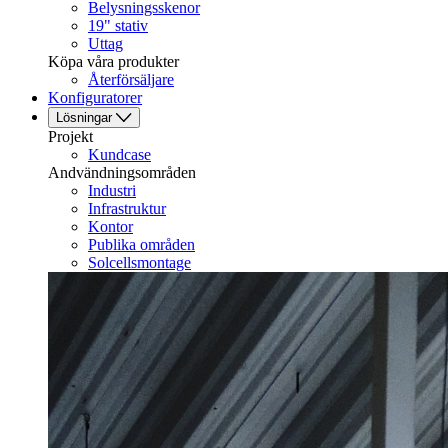
Belysningsskenor
19" stativ
Uttag
Köpa våra produkter
Återförsäljare
Konfiguratorer
Lösningar
Projekt
Kundcase
Andvändningsområden
Industri
Infrastruktur
Kontor
Publika områden
Solcellsmontage