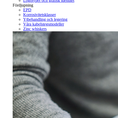
Logotyper och grafisk identitet
Fördjupning
EPD
Korrosivitetsklasser
Ytbehandling och legering
Våra kabelstegsmodeller
Zinc whiskers