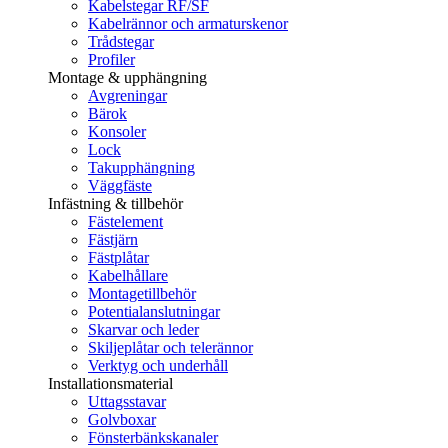
Kabelstegar RF/SF
Kabelrännor och armaturskenor
Trådstegar
Profiler
Montage & upphängning
Avgreningar
Bärok
Konsoler
Lock
Takupphängning
Väggfäste
Infästning & tillbehör
Fästelement
Fästjärn
Fästplåtar
Kabelhållare
Montagetillbehör
Potentialanslutningar
Skarvar och leder
Skiljeplåtar och telerännor
Verktyg och underhåll
Installationsmaterial
Uttagsstavar
Golvboxar
Fönsterbänkskanaler