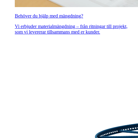
Behöver du hjälp med mängdning?
Vi erbjuder materialmängdning – från ritningar till projekt,
som vi levererar tillsammans med er kunder.