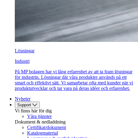
Lösningar
Industri
På MP bolagen har vi lång erfarenhet av att ta fram lösningar
för industrin. Lösningar där våra produkter används på ett
smart och effektivt sätt. Vi samarbetar ofta med kunder när vi
produktutvecklar och tar vara på deras idéer och erfarenhet.
Nyheter
Support
Vi finns här för dig
Våra tjänster
Dokument & nedladdning
Certifikat/dokument
Katalogmaterial