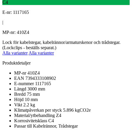
C4
E-nr: 1117165
|
MP-nr: 410Z4
Lock för kabelstegar, kabelrännor/armaturskenor och trådstegar.
(Lockclips - beställs separat.)
Alla varianter
Alla varianter
Produktdetaljer
MP-nr
410Z4
EAN
7394333108902
E-nummer
1117165
Längd
3000 mm
Bredd
75 mm
Höjd
10 mm
Vikt
2.2 kg
Klimatpåverkan per styck
5.896 kgCO2e
Material/ytbehandling
Z4
Korrosivitetsklass
C4
Passar till
Kabelrännor, Trådstegar