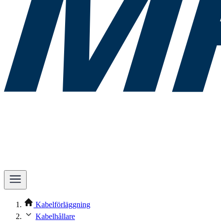
Kabelförläggning
Kabelhållare