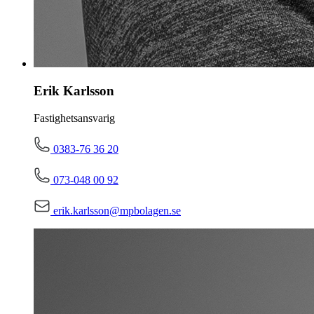
Erik Karlsson
Fastighetsansvarig
0383-76 36 20
073-048 00 92
erik.karlsson@mpbolagen.se