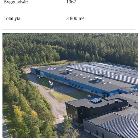
Byggnadsår:
1967
Total yta:
3 800 m²