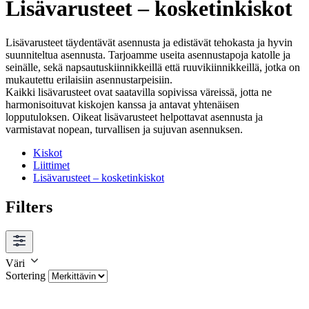
Lisävarusteet – kosketinkiskot
Lisävarusteet täydentävät asennusta ja edistävät tehokasta ja hyvin
suunniteltua asennusta. Tarjoamme useita asennustapoja katolle ja
seinälle, sekä napsautuskiinnikkeillä että ruuvikiinnikkeillä, jotka on
mukautettu erilaisiin asennustarpeisiin.
Kaikki lisävarusteet ovat saatavilla sopivissa väreissä, jotta ne
harmonisoituvat kiskojen kanssa ja antavat yhtenäisen
lopputuloksen. Oikeat lisävarusteet helpottavat asennusta ja
varmistavat nopean, turvallisen ja sujuvan asennuksen.
Kiskot
Liittimet
Lisävarusteet – kosketinkiskot
Filters
Väri
Sortering