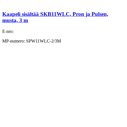
Kaapeli sisältää SKB11WLC, Pron ja Pulsen,
musta, 3 m
E-nro:
MP-numero: SPW11WLC-2/3M