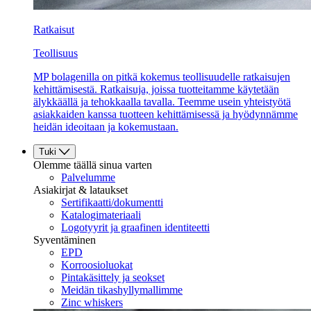
Ratkaisut
Teollisuus
MP bolagenilla on pitkä kokemus teollisuudelle ratkaisujen
kehittämisestä. Ratkaisuja, joissa tuotteitamme käytetään
älykkäällä ja tehokkaalla tavalla. Teemme usein yhteistyötä
asiakkaiden kanssa tuotteen kehittämisessä ja hyödynnämme
heidän ideoitaan ja kokemustaan.
Tuki
Olemme täällä sinua varten
Palvelumme
Asiakirjat & lataukset
Sertifikaatti/dokumentti
Katalogimateriaali
Logotyyrit ja graafinen identiteetti
Syventäminen
EPD
Korroosioluokat
Pintakäsittely ja seokset
Meidän tikashyllymallimme
Zinc whiskers