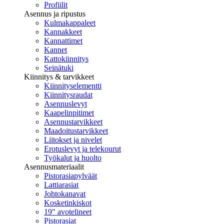
Profiilit
Asennus ja ripustus
Kulmakappaleet
Kannakkeet
Kannattimet
Kannet
Kattokiinnitys
Seinätuki
Kiinnitys & tarvikkeet
Kiinnityselementti
Kiinnitysraudat
Asennuslevyt
Kaapelinpitimet
Asennustarvikkeet
Maadoitustarvikkeet
Liitokset ja nivelet
Erotuslevyt ja telekourut
Työkalut ja huolto
Asennusmateriaalit
Pistorasiapylväät
Lattiarasiat
Johtokanavat
Kosketinkiskot
19" avotelineet
Pistorasiat