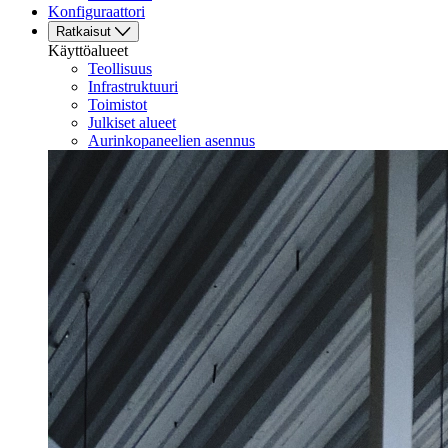
Konfiguraattori
Ratkaisut
Käyttöalueet
Teollisuus
Infrastruktuuri
Toimistot
Julkiset alueet
Aurinkopaneelien asennus