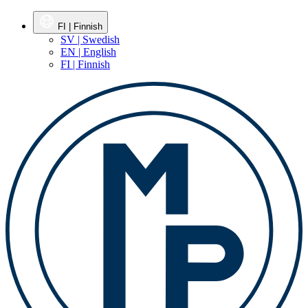
FI | Finnish
SV | Swedish
EN | English
FI | Finnish