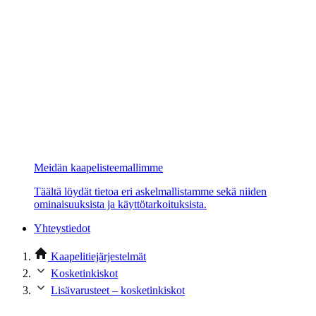
Meidän kaapelisteemallimme
Täältä löydät tietoa eri askelmallistamme sekä niiden
ominaisuuksista ja käyttötarkoituksista.
Yhteystiedot
Kaapelitiejärjestelmät
Kosketinkiskot
Lisävarusteet – kosketinkiskot