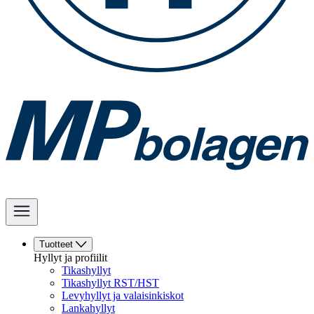
Tuotteet
Hyllyt ja profiilit
Tikashyllyt
Tikashyllyt RST/HST
Levyhyllyt ja valaisinkiskot
Lankahyllyt