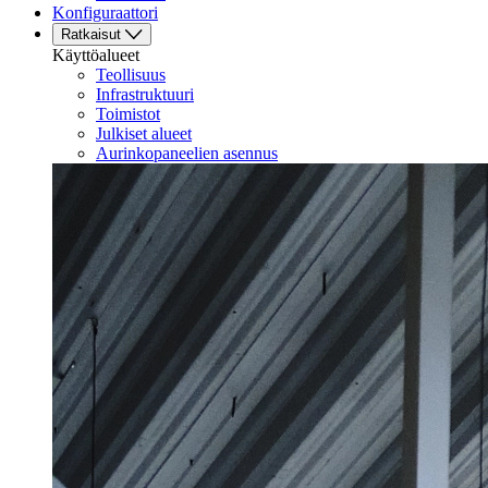
Konfiguraattori
Ratkaisut
Käyttöalueet
Teollisuus
Infrastruktuuri
Toimistot
Julkiset alueet
Aurinkopaneelien asennus