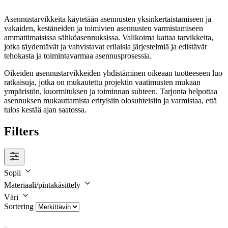
Asennustarvikkeita käytetään asennusten yksinkertaistamiseen ja
vakaiden, kestäneiden ja toimivien asennusten varmistamiseen
ammattimaisissa sähköasennuksissa. Valikoima kattaa tarvikkeita,
jotka täydentävät ja vahvistavat erilaisia järjestelmiä ja edistävät
tehokasta ja toimintavarmaa asennusprosessia.
Oikeiden asennustarvikkeiden yhdistäminen oikeaan tuotteeseen luo
ratkaisuja, jotka on mukautettu projektin vaatimusten mukaan
ympäristön, kuormituksen ja toiminnan suhteen. Tarjonta helpottaa
asennuksen mukauttamista erityisiin olosuhteisiin ja varmistaa, että
tulos kestää ajan saatossa.
Filters
Sopii
Materiaali/pintakäsittely
Väri
Sortering