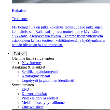
Ratkaisut
Teollisuus
MP bolagenilla on pitkä kokemus teollisuudelle ratkaisujen
kehittämisestä. Ratkaisuja, joissa tuotteitamme käytetään
älykkäällä ja tehokkaalla tavalla. Teemme usein yhteistyötä
asiakkaiden kanssa tuotteen kehittämisessä ja hyödynnämme
heidän ideoitaan ja kokemustaan.
Tuki
Olemme täällä sinua varten
Palvelumme
Asiakirjat & lataukset
Sertifikaatti/dokumentti
Katalogimateriaali
Logotyyrit ja graafinen identiteetti
Syventäminen
EPD
Korroosioluokat
Pintakäsittely ja seokset
Meidän tikashyllymallimme
Zinc whiskers