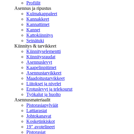
Profiilit
Asennus ja ripustus
Kulmakappaleet
Kannakkeet
Kannattimet
Kannet
Kattokiinnitys
Seinätuki
Kiinnitys & tarvikkeet
Kiinnityselementti
Kiinnitysraudat
Asennuslevyt
Kaapelinpitimet
Asennustarvikkeet
Maadoitustarvikkeet
Liitokset ja nivelet
Erotuslevyt ja telekourut
Työkalut ja huolto
Asennusmateriaalit
Pistorasiapylväät
Lattiarasiat
Johtokanavat
Kosketinkiskot
19" avotelineet
Pistorasiat