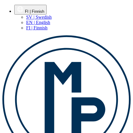
FI | Finnish
SV | Swedish
EN | English
FI | Finnish