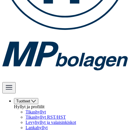
Tuotteet
Hyllyt ja profiilit
Tikashyllyt
Tikashyllyt RST/HST
Levyhyllyt ja valaisinkiskot
Lankahyllyt