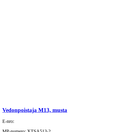
Vedonpoistaja M13, musta
E-nro:
MP-numero: XTSA513-2