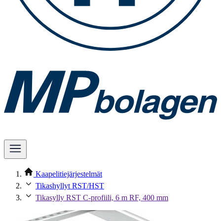
Kaapelitiejärjestelmät
Tikashyllyt RST/HST
Tikasylly RST C-profiili, 6 m RF, 400 mm