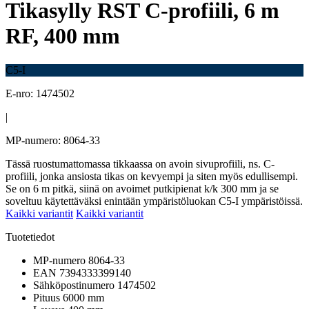
Tikasylly RST C-profiili, 6 m
RF, 400 mm
C5-I
E-nro: 1474502
|
MP-numero: 8064-33
Tässä ruostumattomassa tikkaassa on avoin sivuprofiili, ns. C-
profiili, jonka ansiosta tikas on kevyempi ja siten myös edullisempi.
Se on 6 m pitkä, siinä on avoimet putkipienat k/k 300 mm ja se
soveltuu käytettäväksi enintään ympäristöluokan C5-I ympäristöissä.
Kaikki variantit
Kaikki variantit
Tuotetiedot
MP-numero
8064-33
EAN
7394333399140
Sähköpostinumero
1474502
Pituus
6000 mm