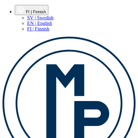
FI | Finnish
SV | Swedish
EN | English
FI | Finnish