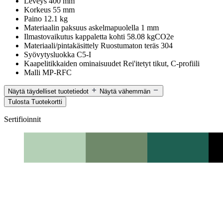
Leveys
400 mm
Korkeus
55 mm
Paino
12.1 kg
Materiaalin paksuus askelmapuolella
1 mm
Ilmastovaikutus kappaletta kohti
58.08 kgCO2e
Materiaali/pintakäsittely
Ruostumaton teräs 304
Syövytysluokka
C5-I
Kaapelitikkaiden ominaisuudet
Rei'itetyt tikut, C-profiili
Malli
MP-RFC
Näytä täydelliset tuotetiedot
Näytä vähemmän
Tulosta Tuotekortti
Sertifioinnit