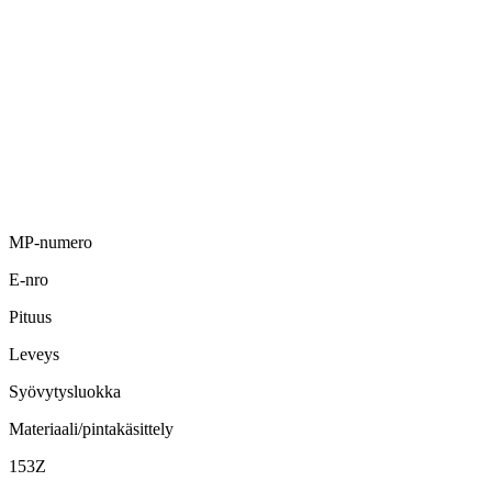
MP-numero
E-nro
Pituus
Leveys
Syövytysluokka
Materiaali/pintakäsittely
153Z