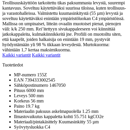
Teollisuuskäyttöön tarkoitettu tikas paksummasta levystä, suurempi
kantavuus. Soveltuu käytettäväksi suurissa tiloissa, kuten teollisuus-
ja varastohalleissa. Valmistettu kuumasinkitystä (55 µm) levystä ja
soveltuu käytettäväksi enintään ympäristöluokan C4 ympäristöissä.
Mallissa on umpinaiset, litteän ovaalin muotoiset pienat, pienojen
väli: k/k 250 mm. Rei’itettyyn sivukappaleeseen voi kiinnittää
jatkokappaleita, kulmakiinnikkeitä jne. Profiili on muotoiltu siten,
että kaapelit, joiden halkaisija on enintään 19 mm, pystyvät
hyödyntämään yli 98 % tikkaan leveydestä. Murtokuorma:
vähintään 1,7 kertaa maksimikuorma.
Kaikki variantit
Kaikki variantit
Tuotetiedot
MP-numero
155Z
EAN
7394333002545
Sähköpostinumero
1467050
Pituus
6000 mm
Leveys
500 mm
Korkeus
56 mm
Paino
19.7 kg
Materiaalin paksuus askelmapuolella
1.25 mm
Ilmastovaikutus kappaletta kohti
55.751 kgCO2e
Materiaali/pintakäsittely
Kuumasinkitty 55 µm
Syövytysluokka
C4