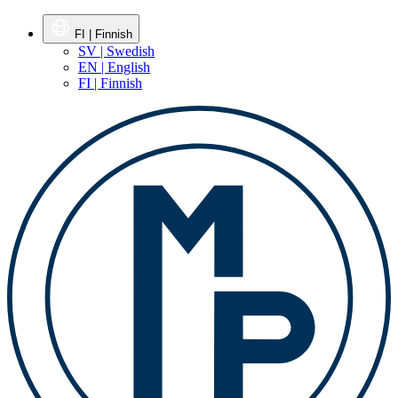
FI | Finnish
SV | Swedish
EN | English
FI | Finnish