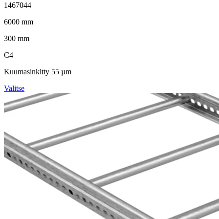
1467044
6000 mm
300 mm
C4
Kuumasinkitty 55 µm
Valitse