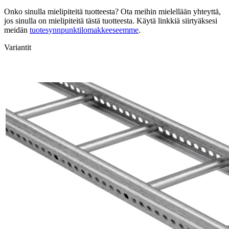
Onko sinulla mielipiteitä tuotteesta? Ota meihin mielellään yhteyttä,
jos sinulla on mielipiteitä tästä tuotteesta. Käytä linkkiä siirtyäksesi
meidän
tuotesynnpunktilomakkeeseemme
.
Variantit