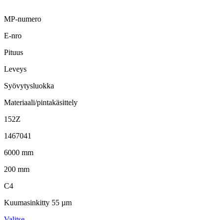
MP-numero
E-nro
Pituus
Leveys
Syövytysluokka
Materiaali/pintakäsittely
152Z
1467041
6000 mm
200 mm
C4
Kuumasinkitty 55 µm
Valitse