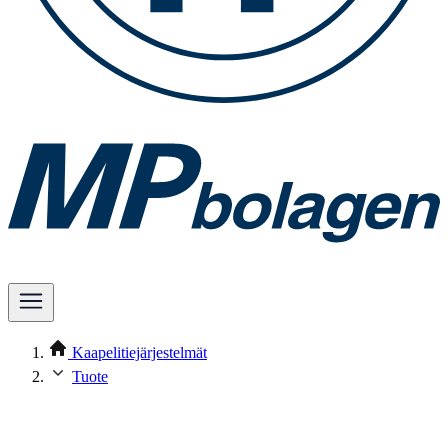
Kaapelitiejärjestelmät
Tuote