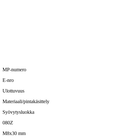
MP-numero
E-nro
Ulottuvuus
Materiaali/pintakäsittely
Syövytysluokka
080Z
M8x30 mm