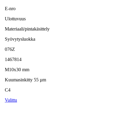
E-nro
Ulottuvuus
Materiaali/pintakäsittely
Syövytysluokka
076Z
1467814
M10x30 mm
Kuumasinkitty 55 µm
C4
Valittu