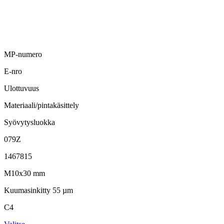
MP-numero
E-nro
Ulottuvuus
Materiaali/pintakäsittely
Syövytysluokka
079Z
1467815
M10x30 mm
Kuumasinkitty 55 µm
C4