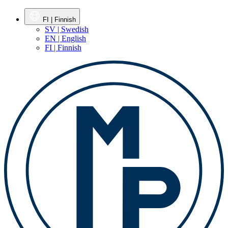
FI | Finnish
SV | Swedish
EN | English
FI | Finnish