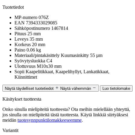
Tuotetiedot
MP-numero
076Z
EAN
7394333029085
Sähköpostinumero
1467814
Pituus
25 mm
Leveys
35 mm
Korkeus
20 mm
Paino
0.06 kg
Materiaali/pintakäsittely
Kuumasinkitty 55 µm
Syövytysluokka
C4
Ulottuvuus
M10x30 mm
Sopii
Kaapelitikkaat, Kaapelihyllyt, Lankatikkaat,
Kiinnittimet
Näytä täydelliset tuotetiedot
Näytä vähemmän
Luo tietolomake
Käsitykset tuotteesta
Onko sinulla mielipiteitä tuotteesta? Ota meihin mielellään yhteyttä,
jos sinulla on mielipiteitä tästä tuotteesta. Käytä linkkiä siirtyäksesi
meidän
tuotesynnpunktilomakkeeseemme
.
Variantit