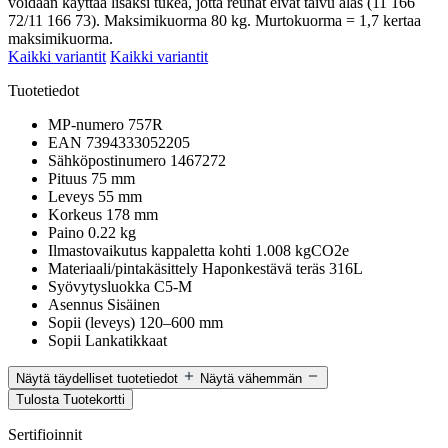
voidaan käyttää lisäksi tukea, jotta reunat eivät taivu alas (11 166
72/11 166 73). Maksimikuorma 80 kg. Murtokuorma = 1,7 kertaa
maksimikuorma.
Kaikki variantit
Kaikki variantit
Tuotetiedot
MP-numero
757R
EAN
7394333052205
Sähköpostinumero
1467272
Pituus
75 mm
Leveys
55 mm
Korkeus
178 mm
Paino
0.22 kg
Ilmastovaikutus kappaletta kohti
1.008 kgCO2e
Materiaali/pintakäsittely
Haponkestävä teräs 316L
Syövytysluokka
C5-M
Asennus
Sisäinen
Sopii (leveys)
120–600 mm
Sopii
Lankatikkaat
Näytä täydelliset tuotetiedot
Näytä vähemmän
Tulosta Tuotekortti
Sertifioinnit