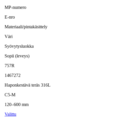
MP-numero
E-nro
Materiaali/pintakäsittely
Väri
Syövytysluokka
Sopii (leveys)
757R
1467272
Haponkestävä teräs 316L
C5-M
120–600 mm
Valittu