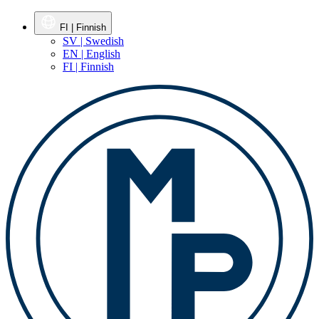
FI | Finnish
SV | Swedish
EN | English
FI | Finnish