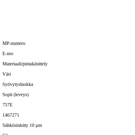
MP-numero
E-nro
Materiaali/pintakäsittely
Väri
Syövytysluokka
Sopii (leveys)
757E
1467271
Sähkösinkitty 10 µm