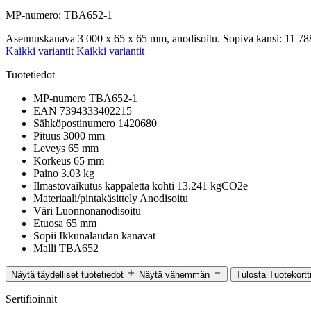
MP-numero: TBA652-1
Asennuskanava 3 000 x 65 x 65 mm, anodisoitu. Sopiva kansi: 11 788 
Kaikki variantit
Kaikki variantit
Tuotetiedot
MP-numero
TBA652-1
EAN
7394333402215
Sähköpostinumero
1420680
Pituus
3000 mm
Leveys
65 mm
Korkeus
65 mm
Paino
3.03 kg
Ilmastovaikutus kappaletta kohti
13.241 kgCO2e
Materiaali/pintakäsittely
Anodisoitu
Väri
Luonnonanodisoitu
Etuosa
65 mm
Sopii
Ikkunalaudan kanavat
Malli
TBA652
Näytä täydelliset tuotetiedot
Näytä vähemmän
Tulosta Tuotekortt
Sertifioinnit