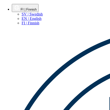
FI | Finnish
SV | Swedish
EN | English
FI | Finnish