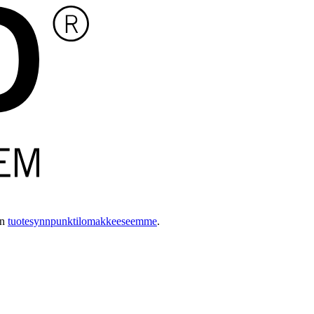
än
tuotesynnpunktilomakkeeseemme
.