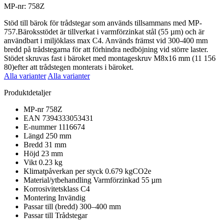
MP-nr: 758Z
Stöd till bärok för trådstegar som används tillsammans med MP-
757.Bäroksstödet är tillverkat i varmförzinkat stål (55 µm) och är
användbart i miljöklass max C4. Används främst vid 300-400 mm
bredd på trådstegarna för att förhindra nedböjning vid större laster.
Stödet skruvas fast i bäroket med montageskruv M8x16 mm (11 156
80)efter att trådstegen monterats i bäroket.
Alla varianter
Alla varianter
Produktdetaljer
MP-nr
758Z
EAN
7394333053431
E-nummer
1116674
Längd
250 mm
Bredd
31 mm
Höjd
23 mm
Vikt
0.23 kg
Klimatpåverkan per styck
0.679 kgCO2e
Material/ytbehandling
Varmförzinkad 55 µm
Korrosivitetsklass
C4
Montering
Invändig
Passar till (bredd)
300–400 mm
Passar till
Trådstegar