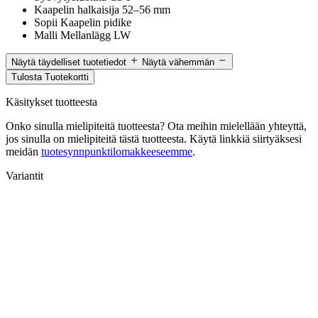
Kaapelin halkaisija
52–56 mm
Sopii
Kaapelin pidike
Malli
Mellanlägg LW
Näytä täydelliset tuotetiedot
Näytä vähemmän
Tulosta Tuotekortti
Käsitykset tuotteesta
Onko sinulla mielipiteitä tuotteesta? Ota meihin mielellään yhteyttä,
jos sinulla on mielipiteitä tästä tuotteesta. Käytä linkkiä siirtyäksesi
meidän
tuotesynnpunktilomakkeeseemme
.
Variantit