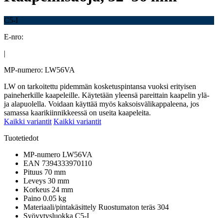
C5-I
E-nro:
|
MP-numero: LW56VA
LW on tarkoitettu pidemmän kosketuspintansa vuoksi erityisen
paineherkille kaapeleille. Käytetään yleensä pareittain kaapelin ylä-
ja alapuolella. Voidaan käyttää myös kaksoisvälikappaleena, jos
samassa kaarikiinnikkeessä on useita kaapeleita.
Kaikki variantit
Kaikki variantit
Tuotetiedot
MP-numero
LW56VA
EAN
7394333970110
Pituus
70 mm
Leveys
30 mm
Korkeus
24 mm
Paino
0.05 kg
Materiaali/pintakäsittely
Ruostumaton teräs 304
Syövytysluokka
C5-I