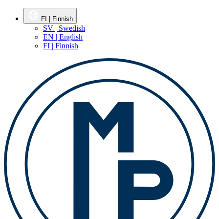
FI | Finnish
SV | Swedish
EN | English
FI | Finnish